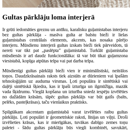
Gultas pārklāju loma interjerā
Ir grūti iedomāties greznu un antīku, karalisku guļamistabas interjeru
bez gultas pārklāja - masīva gulta ar balstu bieži ir lielas
guļamistabas centrālais elements, akcents, kas nosaka pārējo
interjeru. Mūsdienu interjerā gultas izskats bieži tiek pārveidots, tā
nereti var tikt pat „paslēpta” guļamistabā. Turklāt guļamistaba
mūsdienās ir arī daudz funkcionālāka: tā var būt tikai guļamzona
viesistabā, kopīga atpūtas telpa vai pat darba telpa.
Mūsdienīgi gultas pārklāji bieži vien ir minimālistiski, neitrālos
toņos. Daudzkrāsainais raksts tiek aizstāts ar dūrieniem vai īpašām
tehnoloģijām uz auduma virsmas. Ļoti populāra ir sintētiskā vai
daļēji sintētiskā šķiedra, kas ir īpaši izturīga un ilgmūžīga, mazāk
vada šķidrumu. Vieglā kopšana un izturība sniedz iespēju izvēlēties
no dažādām krāsām, tāpēc gultas pārklājs var būt gaišs (balts,
pelēks, pasteļkrāsas), taču vienlaikus praktisks.
Spilgtākam akcentam guļamistabā varat izvēlēties raibu gultas
pārklāju. Ļoti populāri ir ģeometriskie raksti, līnijas un viļņi. Droši
izvēlieties krāsas, kas ir mierīgākas, tuvākas dabīgo zemes toņu
paletei - šādu gultas pārklāju būs viegli kombinēt, savukārt,