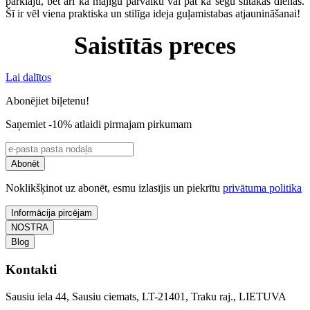
pārklāju, bet arī kā mājīgu pārvalku vai pat kā segu siltākās dienās.
Šī ir vēl viena praktiska un stilīga ideja guļamistabas atjaunināšanai!
Saistītās preces
Lai dalītos
Abonējiet biļetenu!
Saņemiet -10% atlaidi pirmajam pirkumam
Abonēt
Noklikšķinot uz abonēt, esmu izlasījis un piekrītu
privātuma politika
Informācija pircējam
NOSTRA
Blog
Kontakti
Sausiu iela 44, Sausiu ciemats, LT-21401, Traku raj., LIETUVA