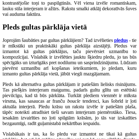
kontrastējošie toņi to paspilgtinās. Vēl viena izvēle romantiskam,
lauku stila interjeram ir ažūrs. Rakstu smalki atklāj dekoratīvās šuves
vai auduma faktūra.
Pleds gultas pārklāja vietā
Joprojām šaubāties par gultas pārklājiem? Tad izvēlieties
pledus
- tie
ir mīkstāki un praktiskāki gultas pārklāja aizstājēji. Pledus var
izmantot kā gultas pārklājus, taču pievērsiet uzmanību to
kompozīcijai. Vislabāk ir izvēlēties jauktu šķiedru pledu, jo tas būs
spēcīgāks un izturīgāks pret nodilumu un sasprindzinājumu. Lūdzam
pievērst uzmanību arī kopšanas ieteikumiem, jo pledam, kuru
izmanto gultas pārklāja vietā, jābūt viegli mazgājamam.
Pleds kā alternatīva gultas pārklājam ir patiešām lielisks risinājums.
Tas piešķirs interjeram maigumu, padarīs gultu glītu un estētiski
pievilcīgu, kad tā būs pārklāta. Turklāt plediem vienmēr ir mīksta
virsma, kas sasaucas ar franču
boucle
tendenci, kas šobrīd ir ļoti
aktuāla interjerā. Pledu krāsu un rakstu izvēle ir patiešām plaša,
tāpēc noteikti atradīsiet tieši savam interjeram piemērotāko. Tiesa,
iesakām izvairīties no ļoti spilgtām krāsām, jo tās var izskatīties
bezgaumīgi, radīt guļamistabā nekārtības iespaidu.
Vislabākais ir tas, ka šo pledu var izmantot ne tikai kā gultas