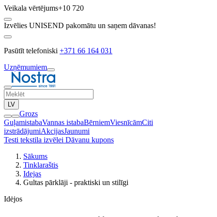
Veikala vērtējums
+10 720
Izvēlies UNISEND pakomātu un saņem dāvanas!
Pasūtīt telefoniski
+371 66 164 031
Uzņēmumiem
LV
Grozs
Guļamistaba
Vannas istaba
Bērniem
Viesnīcām
Citi
izstrādājumi
Akcijas
Jaunumi
Testi tekstila izvēlei
Dāvanu kupons
Sākums
Tinklaraštis
Idejas
Gultas pārklāji - praktiski un stilīgi
Idėjos