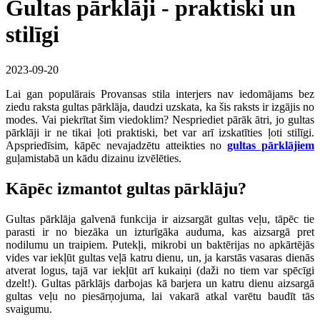
Gultas pārklāji - praktiski un
stilīgi
2023-09-20
Lai gan populārais Provansas stila interjers nav iedomājams bez
ziedu raksta gultas pārklāja, daudzi uzskata, ka šis raksts ir izgājis no
modes. Vai piekrītat šim viedoklim? Nespriediet pārāk ātri, jo gultas
pārklāji ir ne tikai ļoti praktiski, bet var arī izskatīties ļoti stilīgi.
Apspriedīsim, kāpēc nevajadzētu atteikties no
gultas pārklājiem
guļamistabā un kādu dizainu izvēlēties.
Kāpēc izmantot gultas pārklāju?
Gultas pārklāja galvenā funkcija ir aizsargāt gultas veļu, tāpēc tie
parasti ir no biezāka un izturīgāka auduma, kas aizsargā pret
nodilumu un traipiem. Putekļi, mikrobi un baktērijas no apkārtējās
vides var iekļūt gultas veļā katru dienu, un, ja karstās vasaras dienās
atverat logus, tajā var iekļūt arī kukaiņi (daži no tiem var spēcīgi
dzelt!). Gultas pārklājs darbojas kā barjera un katru dienu aizsargā
gultas veļu no piesārņojuma, lai vakarā atkal varētu baudīt tās
svaigumu.