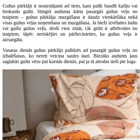
Gultas pārklāji ir neaizstājami arī tiem, kam patīk baudīt kafiju vai
brokastis gultā. Stingrā auduma kārta pasargās gultas veļu no
traipiem – gultas pārklāja mazgāšana ir daudz vienkāršāka nekā
visas gultas veļas noņemšana un mazgāšana. Ja bieži izvēlaties baltu
vai gaišu gultas veļu, droši vien zināt, cik grūti ir atbrīvoties no
traipiem, tāpēc neriskējiet un pārliecinieties, ka gultas veļa ir
aizsargāta.
Vasaras dienās gultas pārklājs palīdzēs arī pasargāt gultas veļu no
izbalēšanas, ko nereti veicina saules stari. Biezāks audums ļaus
saglabās gultu vēsu pat karstās dienās, pat ja tā atrodas tieši pie loga.