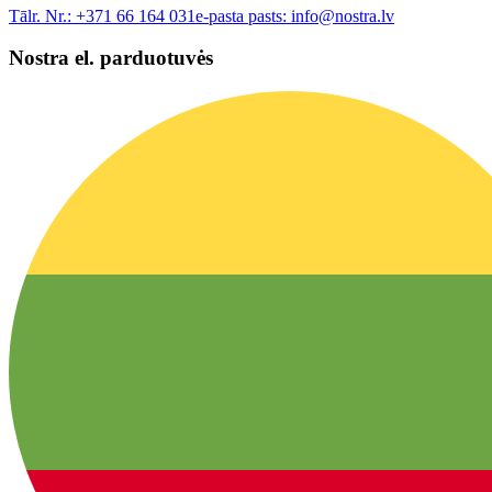
Tālr. Nr.:
+371 66 164 031
e-pasta pasts:
info@nostra.lv
Nostra el. parduotuvės