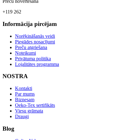
Preču novērtēšana
+119 262
Informācija pircējam
Norēķināšanās veidi
Piegādes nosacījumi
Preču atgriešana
Noteikumi
Privātuma politika
Lojalitātes programma
NOSTRA
Kontakti
Par mums
Biznesam
Oeko-Tex sertifikāts
Viesu grāmata
Draugi
Blog