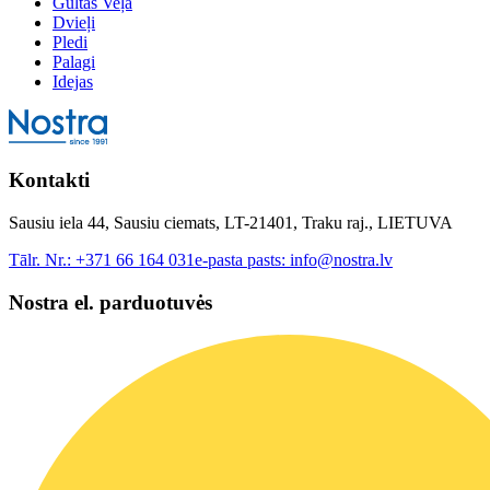
Gultas Veļa
Dvieļi
Pledi
Palagi
Idejas
Kontakti
Sausiu iela 44, Sausiu ciemats, LT-21401, Traku raj., LIETUVA
Tālr. Nr.:
+371 66 164 031
e-pasta pasts:
info@nostra.lv
Nostra el. parduotuvės