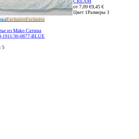
CREAM
от
7,09 €
9,45 €
Цвет 1
Размеры 3
нка
Exclusive
Exclusive
лье из Mako Сатина
1911/30-0877-BLUE
 5