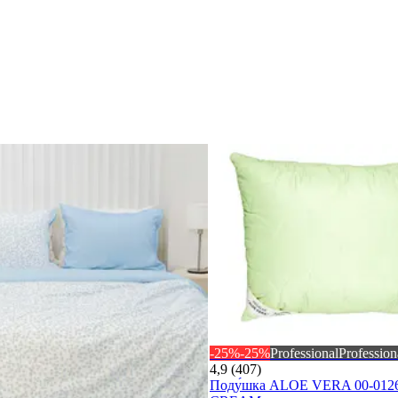
-25%
-25%
Professional
Profession
4,9 (407)
Поду́шка ALOE VERA 00-012