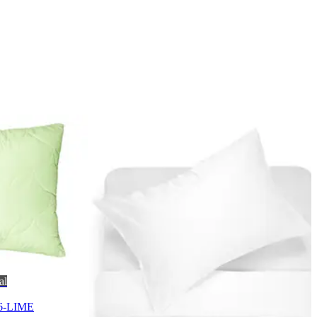
al
6-LIME