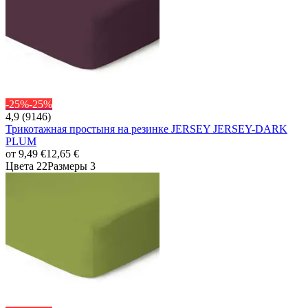
-25%
-25%
4,9 (9146)
Трикотажная простыня на резинке JERSEY JERSEY-DARK
PLUM
от
9,49 €
12,65 €
Цвета 22
Размеры 3