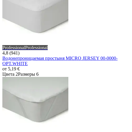
Professional
Professional
4,8 (941)
Водонепроницаемая простыня MICRO JERSEY 00-0000-
OPT.WHITE
от
5,19 €
Цвета 2
Размеры 6