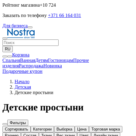
Рейтинг магазина
+10 724
Заказать по телефону
+371 66 164 031
Для бизнеса
RU
Корзина
Спальня
Ванная
Детям
Гостиницам
Прочие
изделия
Pаспродажа
Новинка
Подарочные купон
Начало
Детская
Детские простыни
Детские простыни
Фильтры
Сортировать
Категории
Выборка
Цена
Торговая марка
Размер
Состав
Ткани
Вес ткани
Цвет
Дизайн ткани