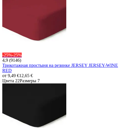
-25%
-25%
4,9 (9146)
Трикотажная простыня на резинке JERSEY JERSEY-WINE
RED
от
9,49 €
12,65 €
Цвета 22
Размеры 7