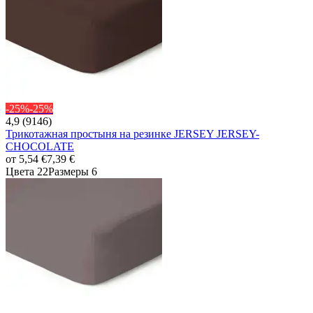
-25%
-25%
4,9 (9146)
Трикотажная простыня на резинке JERSEY JERSEY-
CHOCOLATE
от
5,54 €
7,39 €
Цвета 22
Размеры 6