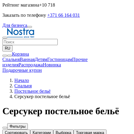
Рейтинг магазина
+10 718
Заказать по телефону
+371 66 164 031
Для бизнеса
RU
Корзина
Спальня
Ванная
Детям
Гостиницам
Прочие
изделия
Pаспродажа
Новинка
Подарочные купон
Начало
Спальня
Постельное бельё
Серсукер постельное бельё
Серсукер постельное бельё
Фильтры
Сортировать
Категории
Выборка
Торговая марка