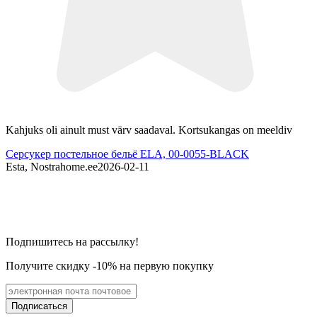
Kahjuks oli ainult must värv saadaval. Kortsukangas on meeldiv
P
Серсукер постельное бельё ELA, 00-0055-BLACK
С
Esta, Nostrahome.ee
2026-02-11
E
Подпишитесь на рассылку!
Получите скидку -10% на первую покупку
Подписаться