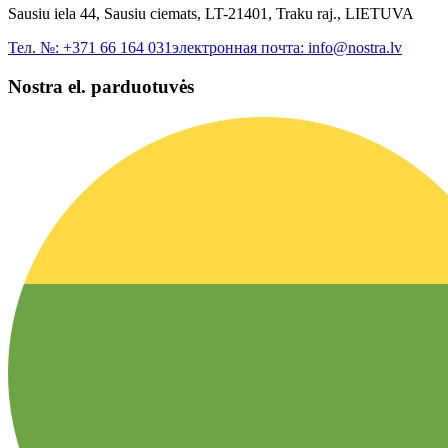
Sausiu iela 44, Sausiu ciemats, LT-21401, Traku raj., LIETUVA
Тел. №:
+371 66 164 031
электронная почта:
info@nostra.lv
Nostra el. parduotuvės