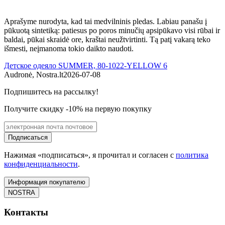
Aprašyme nurodyta, kad tai medvilninis pledas. Labiau panašu į
L
pūkuotą sintetiką: patiesus po poros minučių apsipūkavo visi rūbai ir
Д
baldai, pūkai skraidė ore, kraštai neužtvirtinti. Tą patį vakarą teko
L
išmesti, neįmanoma tokio daikto naudoti.
Детское одеяло SUMMER, 80-1022-YELLOW 6
Audronė, Nostra.lt
2026-07-08
Подпишитесь на рассылку!
Получите скидку -10% на первую покупку
Подписаться
Нажимая «подписаться», я прочитал и согласен с
политика
конфиденциальности
.
Информация покупателю
NOSTRA
Контакты