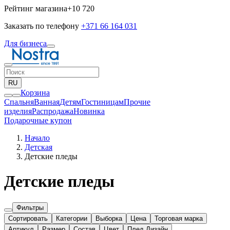
Рейтинг магазина
+10 720
Заказать по телефону
+371 66 164 031
Для бизнеса
RU
Корзина
Спальня
Ванная
Детям
Гостиницам
Прочие
изделия
Pаспродажа
Новинка
Подарочные купон
Начало
Детская
Детские пледы
Детские пледы
Фильтры
Сортировать
Категории
Выборка
Цена
Торговая марка
Артикул
Размер
Состав
Цвет
Плед Дизайн