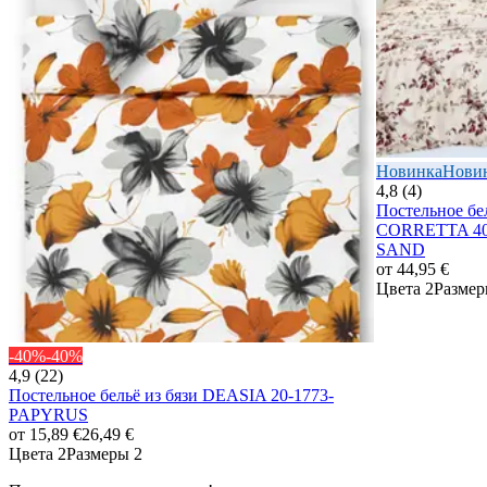
Новинка
Нови
4,8 (4)
Постельное бе
CORRETTA 40
SAND
от
44,95 €
Цвета 2
Размер
-40%
-40%
4,9 (22)
Постельное бельё из бязи DEASIA 20-1773-
PAPYRUS
от
15,89 €
26,49 €
Цвета 2
Размеры 2