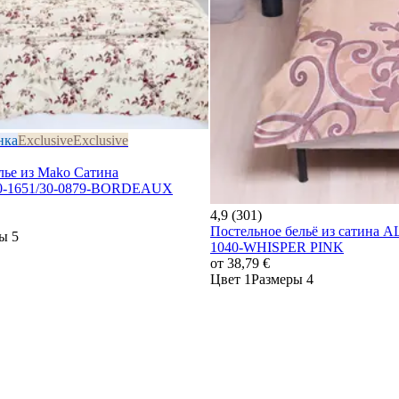
нка
Exclusive
Exclusive
лье из Mako Сатина
-1651/30-0879-BORDEAUX
4,9 (301)
Постельное бельё из сатина 
ы 5
1040-WHISPER PINK
от
38,79 €
Цвет 1
Размеры 4