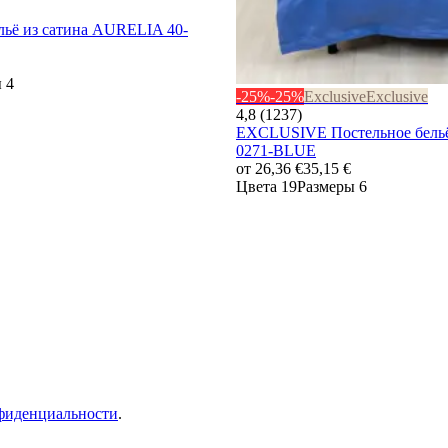
льё из сатина AURELIA 40-
 4
-25%
-25%
Exclusive
Exclusive
4,8 (1237)
EXCLUSIVE Постельное бельё
0271-BLUE
от
26,36 €
35,15 €
Цвета 19
Размеры 6
фиденциальности
.