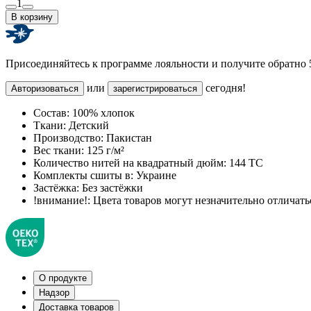
1
В корзину
Присоединяйтесь к программе лояльности и получите обратно
или
сегодня!
Авторизоваться
зарегистрироваться
Состав:
100% хлопок
Ткани:
Детский
Производство:
Пакистан
Вес ткани:
125 г/м²
Количество нитей на квадратный дюйм:
144 TC
Комплекты сшиты в:
Украине
Застёжка:
Без застёжки
!внимание!:
Цвета товаров могут незначительно отличатьс
О продукте
Надзор
Доставка товаров