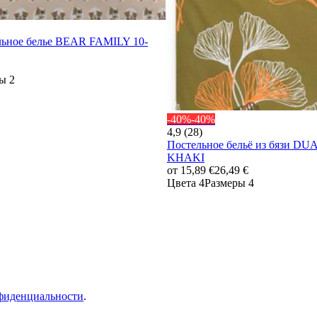
льное белье BEAR FAMILY 10-
ы 2
-40%
-40%
4,9 (28)
Постельное бельё из бязи DU
KHAKI
от
15,89 €
26,49 €
Цвета 4
Размеры 4
фиденциальности
.