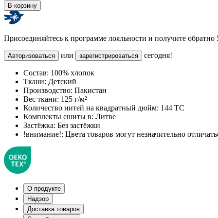
В корзину
Присоединяйтесь к программе лояльности и получите обратно
или
сегодня!
Авторизоваться
зарегистрироваться
Состав:
100% хлопок
Ткани:
Детский
Производство:
Пакистан
Вес ткани:
125 г/м²
Количество нитей на квадратный дюйм:
144 TC
Комплекты сшиты в:
Литве
Застёжка:
Без застёжки
!внимание!:
Цвета товаров могут незначительно отличатьс
О продукте
Надзор
Доставка товаров