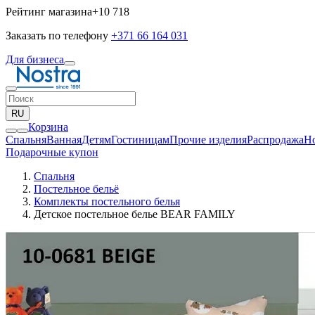
Рейтинг магазина
+10 718
Заказать по телефону
+371 66 164 031
Для бизнеса
RU
Корзина
Спальня
Ванная
Детям
Гостиницам
Прочие изделия
Pаспродажа
Н
Подарочные купон
Спальня
Постельное бельё
Комплекты постельного белья
Детское постельное белье BEAR FAMILY