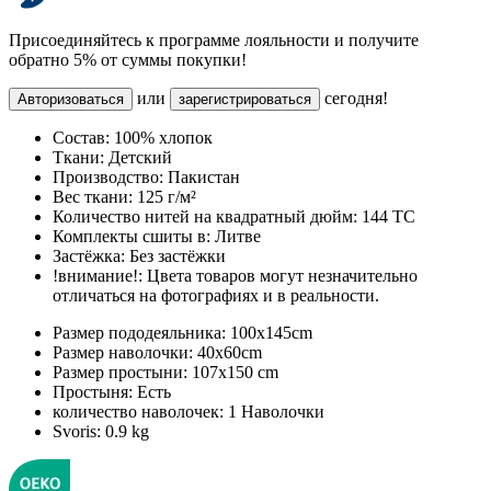
Присоединяйтесь к программе лояльности и получите
обратно 5% от суммы покупки!
или
сегодня!
Авторизоваться
зарегистрироваться
Состав:
100% хлопок
Ткани:
Детский
Производство:
Пакистан
Вес ткани:
125 г/м²
Количество нитей на квадратный дюйм:
144 TC
Комплекты сшиты в:
Литве
Застёжка:
Без застёжки
!внимание!:
Цвета товаров могут незначительно
отличаться на фотографиях и в реальности.
Размер пододеяльника:
100x145cm
Размер наволочки:
40x60cm
Размер простыни:
107x150 cm
Простыня:
Есть
количество наволочек:
1 Наволочки
Svoris:
0.9 kg