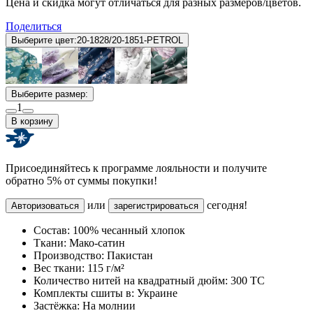
Цена и скидка могут отличаться для разных размеров/цветов.
Поделиться
Выберите цвет:
20-1828/20-1851-PETROL
Выберите размер:
1
В корзину
Присоединяйтесь к программе лояльности и получите
обратно 5% от суммы покупки!
или
сегодня!
Авторизоваться
зарегистрироваться
Состав:
100% чесанный хлопок
Ткани:
Мако-сатин
Производство:
Пакистан
Вес ткани:
115 г/м²
Количество нитей на квадратный дюйм:
300 TC
Комплекты сшиты в:
Украине
Застёжка:
На молнии