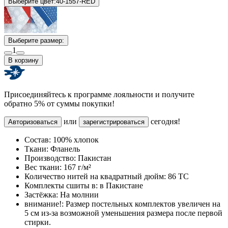
Выберите цвет:
40-1557-RED
Выберите размер:
1
В корзину
Присоединяйтесь к программе лояльности и получите
обратно 5% от суммы покупки!
или
сегодня!
Авторизоваться
зарегистрироваться
Состав:
100% хлопок
Ткани:
Фланель
Производство:
Пакистан
Вес ткани:
167 г/м²
Количество нитей на квадратный дюйм:
86 TC
Комплекты сшиты в:
в Пакистане
Застёжка:
На молнии
внимание!:
Размер постельных комплектов увеличен на
5 см из-за возможной уменьшения размера после первой
стирки.