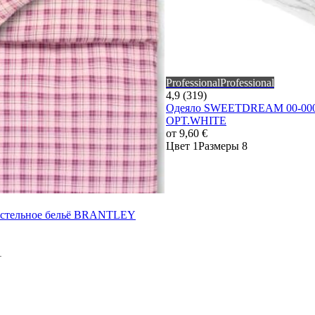
Professional
Professional
4,9 (319)
Одеяло SWEETDREAM 00-000
OPT.WHITE
от
9,60 €
Цвет 1
Размеры 8
остельное бельё BRANTLEY
1