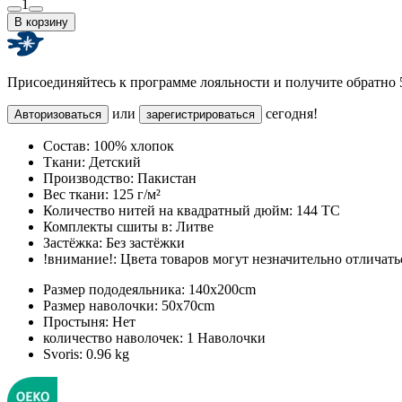
1
В корзину
Присоединяйтесь к программе лояльности и получите обратно
или
сегодня!
Авторизоваться
зарегистрироваться
Состав:
100% хлопок
Ткани:
Детский
Производство:
Пакистан
Вес ткани:
125 г/м²
Количество нитей на квадратный дюйм:
144 TC
Комплекты сшиты в:
Литве
Застёжка:
Без застёжки
!внимание!:
Цвета товаров могут незначительно отличатьс
Размер пододеяльника:
140x200cm
Размер наволочки:
50x70cm
Простыня:
Нет
количество наволочек:
1 Наволочки
Svoris:
0.96 kg