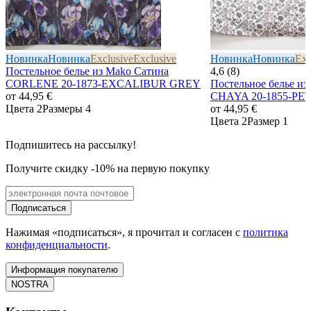
Новинка
Новинка
Exclusive
Exclusive
Новинка
Новинка
Exc
Постельное белье из Mako Сатина
4,6 (8)
CORLENE 20-1873-EXCALIBUR GREY
Постельное белье из
от
44,95 €
CHAYA 20-1855-PE
Цвета 2
Размеры 4
от
44,95 €
Цвета 2
Размер 1
Подпишитесь на рассылку!
Получите скидку -10% на первую покупку
Подписаться
Нажимая «подписаться», я прочитал и согласен с
политика
конфиденциальности
.
Информация покупателю
NOSTRA