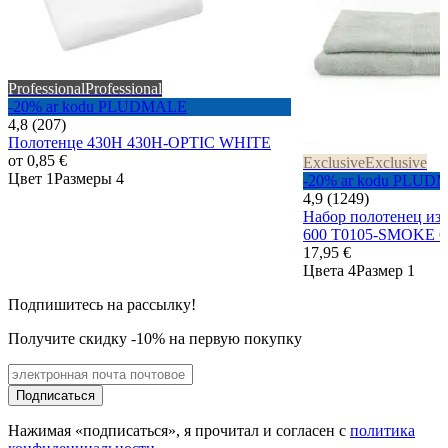
Professional
Professional
-20% ar kodu PLUDMALE
4,8 (207)
Полотенце 430H 430H-OPTIC WHITE
от
0,85 €
Exclusive
Exclusive
Цвет 1
Размеры 4
-20% ar kodu PLUD
4,9 (1249)
Набор полотенец и
600 T0105-SMOKE
17,95 €
Цвета 4
Размер 1
Подпишитесь на рассылку!
Получите скидку -10% на первую покупку
Подписаться
Нажимая «подписаться», я прочитал и согласен с
политика