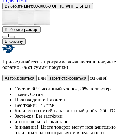
Поделиться
Выберите цвет:
00-0000-0 OPTIC WHITE SPLIT
Выберите размер:
1
В корзину
Присоединяйтесь к программе лояльности и получите
обратно 5% от суммы покупки!
или
сегодня!
Авторизоваться
зарегистрироваться
Состав:
80% чесанный хлопок,20% полиэстер
Ткани:
Сатин
Производство:
Пакистан
Вес ткани:
145 г/м²
Количество нитей на квадратный дюйм:
250 TC
Застёжка:
Без застёжки
изготовлена:
в Пакистане
!внимание!:
Цвета товаров могут незначительно
отличаться на фотографиях и в реальности.