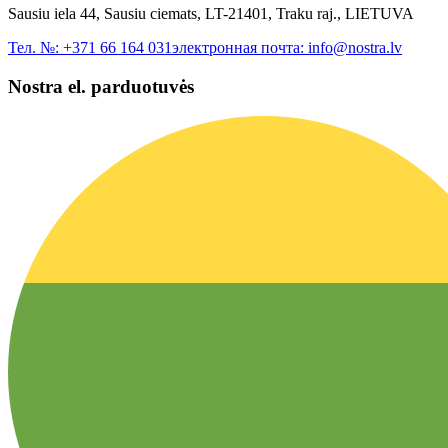
Sausiu iela 44, Sausiu ciemats, LT-21401, Traku raj., LIETUVA
Тел. №:
+371 66 164 031
электронная почта:
info@nostra.lv
Nostra el. parduotuvės