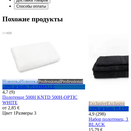
Доставка товаров
Способы оплаты
Похожие продукты
Новинка
Новинка
Professional
Professional
-20% ar kodu PLUDMALE
4,7 (9)
Полотенце 500H KNTD 500H-OPTIC
WHITE
Exclusive
Exclusive
от
2,85 €
-20% ar kodu PLUD
Цвет 1
Размеры 3
4,9 (298)
Набор полотенец, 3 
BLACK
15,79 €