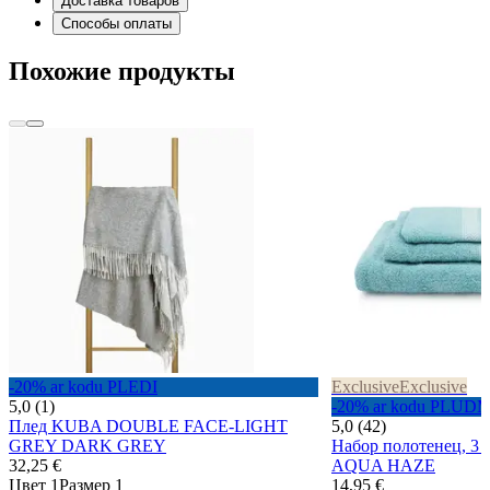
Доставка товаров
Способы оплаты
Похожие продукты
-20% ar kodu PLEDI
Exclusive
Exclusive
5,0 (1)
-20% ar kodu PLUD
Плед KUBA DOUBLE FACE-LIGHT
5,0 (42)
GREY DARK GREY
Набор полотенец, 3 
32,25 €
AQUA HAZE
Цвет 1
Размер 1
14,95 €