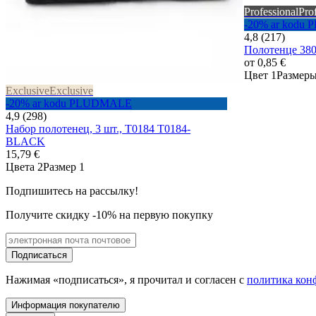
Professional
Pro
-20% ar kod
4,8 (217)
Полотенце 38
от
0,85 €
Цвет 1
Размеры
Exclusive
Exclusive
-20% ar kodu PLUDMALE
4,9 (298)
Набор полотенец, 3 шт., T0184 T0184-
BLACK
15,79 €
Цвета 2
Размер 1
Подпишитесь на рассылку!
Получите скидку -10% на первую покупку
Подписаться
Нажимая «подписаться», я прочитал и согласен с
политика кон
Информация покупателю