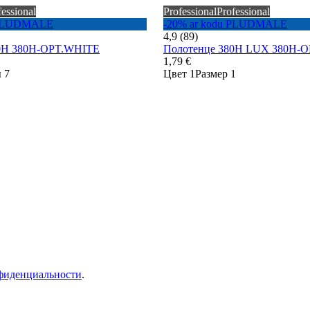
fessional
Professional
Professional
u PLUDMALE
-20% ar kodu PLUDMALE
4,9 (89)
0H 380H-OPT.WHITE
Полотенце 380H LUX 380H-
1,79 €
 7
Цвет 1
Размер 1
фиденциальности
.