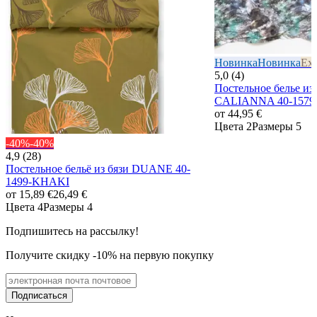
Новинка
Новинка
Exc
5,0 (4)
Постельное белье из
CALIANNA 40-157
от
44,95 €
Цвета 2
Размеры 5
-40%
-40%
4,9 (28)
Постельное бельё из бязи DUANE 40-
1499-KHAKI
от
15,89 €
26,49 €
Цвета 4
Размеры 4
Подпишитесь на рассылку!
Получите скидку -10% на первую покупку
Подписаться