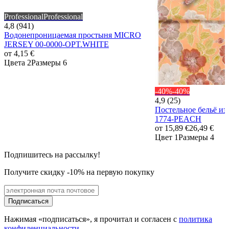
Professional
Professional
4,8 (941)
Водонепроницаемая простыня MICRO
JERSEY 00-0000-OPT.WHITE
от
4,15 €
Цвета 2
Размеры 6
-40%
-40%
4,9 (25)
Постельное бельё и
1774-PEACH
от
15,89 €
26,49 €
Цвет 1
Размеры 4
Подпишитесь на рассылку!
Получите скидку -10% на первую покупку
Подписаться
Нажимая «подписаться», я прочитал и согласен с
политика
конфиденциальности
.