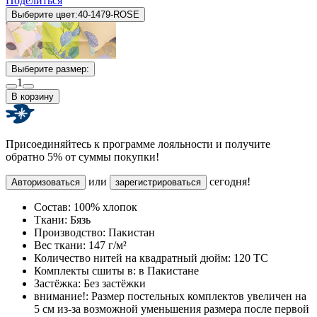
Поделиться
Выберите цвет:
40-1479-ROSE
Выберите размер:
1
В корзину
Присоединяйтесь к программе лояльности и получите
обратно 5% от суммы покупки!
или
сегодня!
Авторизоваться
зарегистрироваться
Состав:
100% хлопок
Ткани:
Бязь
Производство:
Пакистан
Вес ткани:
147 г/м²
Количество нитей на квадратный дюйм:
120 TC
Комплекты сшиты в:
в Пакистане
Застёжка:
Без застёжки
внимание!:
Размер постельных комплектов увеличен на
5 см из-за возможной уменьшения размера после первой