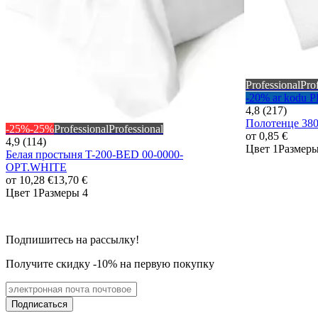
Professional
Pro
-20% ar kod
4,8 (217)
Полотенце 38
-25%
-25%
Professional
Professional
от
0,85 €
4,9 (114)
Цвет 1
Размеры
Белая простыня T-200-BED 00-0000-
OPT.WHITE
от
10,28 €
13,70 €
Цвет 1
Размеры 4
Подпишитесь на рассылку!
Получите скидку -10% на первую покупку
Подписаться