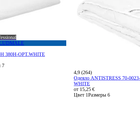
fessional
u PLUDMALE
0H 380H-OPT.WHITE
 7
4,9 (264)
Одеяло ANTISTRESS 70-0023
WHITE
от
15,25 €
Цвет 1
Размеры 6