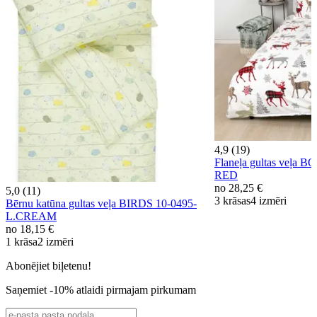
4,9 (19)
Flaneļa gultas veļa 
RED
no
28,25 €
5,0 (11)
3 krāsas
4 izmēri
Bērnu katūna gultas veļa BIRDS 10-0495-
L.CREAM
no
18,15 €
1 krāsa
2 izmēri
Abonējiet biļetenu!
Saņemiet -10% atlaidi pirmajam pirkumam