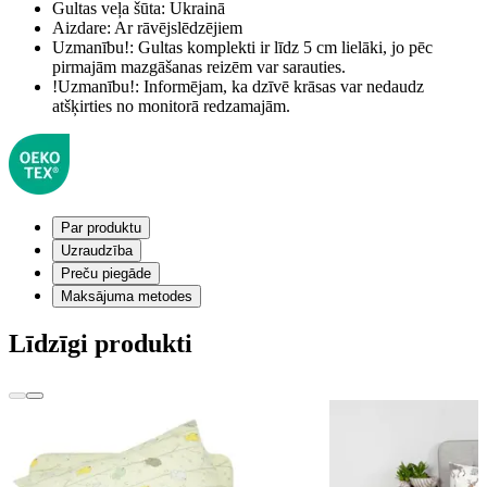
Gultas veļa šūta:
Ukrainā
Aizdare:
Ar rāvējslēdzējiem
Uzmanību!:
Gultas komplekti ir līdz 5 cm lielāki, jo pēc
pirmajām mazgāšanas reizēm var sarauties.
!Uzmanību!:
Informējam, ka dzīvē krāsas var nedaudz
atšķirties no monitorā redzamajām.
Par produktu
Uzraudzība
Preču piegāde
Maksājuma metodes
Līdzīgi produkti