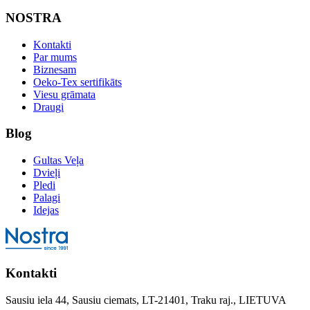
NOSTRA
Kontakti
Par mums
Biznesam
Oeko-Tex sertifikāts
Viesu grāmata
Draugi
Blog
Gultas Veļa
Dvieļi
Pledi
Palagi
Idejas
Kontakti
Sausiu iela 44, Sausiu ciemats, LT-21401, Traku raj., LIETUVA