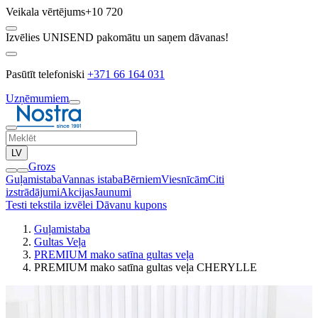
Veikala vērtējums
+10 720
Izvēlies UNISEND pakomātu un saņem dāvanas!
Pasūtīt telefoniski
+371 66 164 031
Uzņēmumiem
LV
Grozs
Guļamistaba
Vannas istaba
Bērniem
Viesnīcām
Citi
izstrādājumi
Akcijas
Jaunumi
Testi tekstila izvēlei
Dāvanu kupons
Guļamistaba
Gultas Veļa
PREMIUM mako satīna gultas veļa
PREMIUM mako satīna gultas veļa CHERYLLE