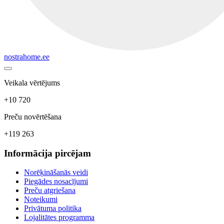
nostrahome.ee
Veikala vērtējums
+10 720
Preču novērtēšana
+119 263
Informācija pircējam
Norēķināšanās veidi
Piegādes nosacījumi
Preču atgriešana
Noteikumi
Privātuma politika
Lojalitātes programma