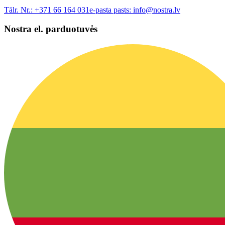
Tālr. Nr.:
+371 66 164 031
e-pasta pasts:
info@nostra.lv
Nostra el. parduotuvės