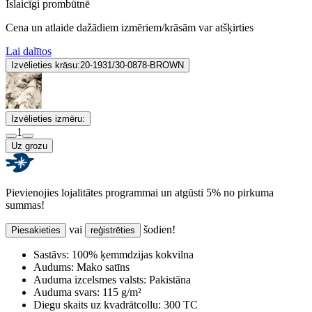
Īslaicīgi prombūtnē
Cena un atlaide dažādiem izmēriem/krāsām var atšķirties
Lai dalītos
Izvēlieties krāsu:
20-1931/30-0878-BROWN
Izvēlieties izmēru:
1
Uz grozu
Pievienojies lojalitātes programmai un atgūsti 5% no pirkuma
summas!
vai
šodien!
Piesakieties
reģistrēties
Sastāvs:
100% ķemmdzijas kokvilna
Audums:
Mako satīns
Auduma izcelsmes valsts:
Pakistāna
Auduma svars:
115 g/m²
Diegu skaits uz kvadrātcollu:
300 TC