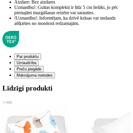
Aizdare:
Bez aizdares
Uzmanību!:
Gultas komplekti ir līdz 5 cm lielāki, jo pēc
pirmajām mazgāšanas reizēm var sarauties.
!Uzmanību!:
Informējam, ka dzīvē krāsas var nedaudz
atšķirties no monitorā redzamajām.
Par produktu
Uzraudzība
Preču piegāde
Maksājuma metodes
Līdzīgi produkti