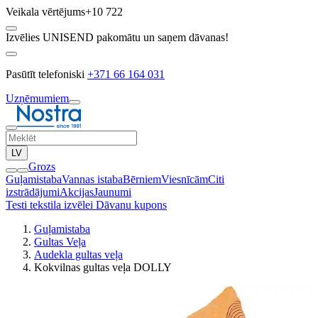
Veikala vērtējums
+10 722
Izvēlies UNISEND pakomātu un saņem dāvanas!
Pasūtīt telefoniski
+371 66 164 031
Uzņēmumiem
LV
Grozs
Guļamistaba
Vannas istaba
Bērniem
Viesnīcām
Citi
izstrādājumi
Akcijas
Jaunumi
Testi tekstila izvēlei
Dāvanu kupons
Guļamistaba
Gultas Veļa
Audekla gultas veļa
Kokvilnas gultas veļa DOLLY