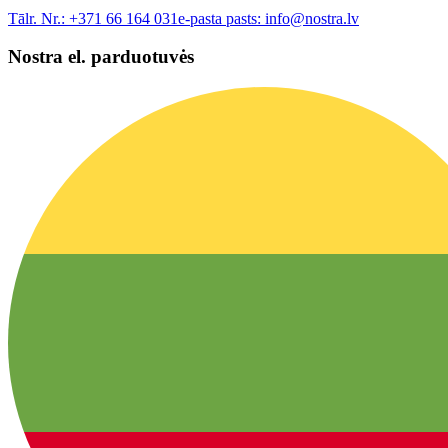
Tālr. Nr.:
+371 66 164 031
e-pasta pasts:
info@nostra.lv
Nostra el. parduotuvės