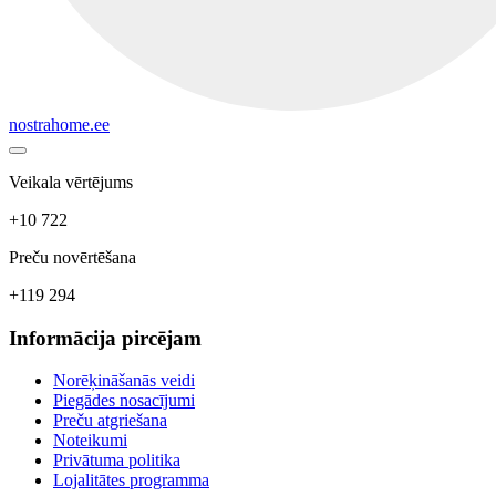
nostrahome.ee
Veikala vērtējums
+10 722
Preču novērtēšana
+119 294
Informācija pircējam
Norēķināšanās veidi
Piegādes nosacījumi
Preču atgriešana
Noteikumi
Privātuma politika
Lojalitātes programma