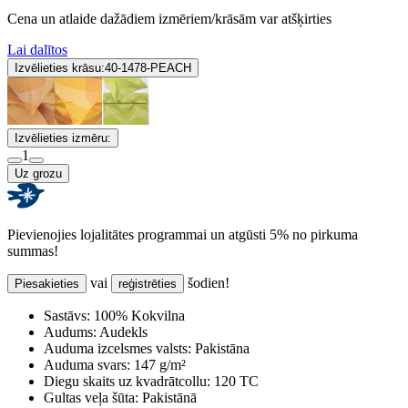
Cena un atlaide dažādiem izmēriem/krāsām var atšķirties
Lai dalītos
Izvēlieties krāsu:
40-1478-PEACH
Izvēlieties izmēru:
1
Uz grozu
Pievienojies lojalitātes programmai un atgūsti 5% no pirkuma
summas!
vai
šodien!
Piesakieties
reģistrēties
Sastāvs:
100% Kokvilna
Audums:
Audekls
Auduma izcelsmes valsts:
Pakistāna
Auduma svars:
147 g/m²
Diegu skaits uz kvadrātcollu:
120 TC
Gultas veļa šūta:
Pakistānā