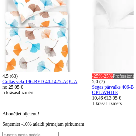
4,5 (63)
-25%
-25%
Professional
Gultas veļa 196-BED 40-1425-AQUA
5,0 (7)
no
25,05 €
Segas pārvalks 406-B
5 krāsas
4 izmēri
OPT.WHITE
10,46 €
13,95 €
1 krāsa
1 izmērs
Abonējiet biļetenu!
Saņemiet -10% atlaidi pirmajam pirkumam