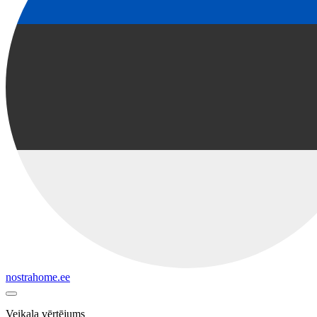
nostrahome.ee
Veikala vērtējums