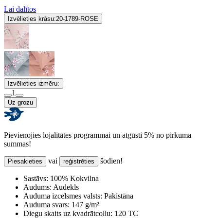
Lai dalītos
Izvēlieties krāsu:
20-1789-ROSE
Izvēlieties izmēru:
1
Uz grozu
Pievienojies lojalitātes programmai un atgūsti 5% no pirkuma
summas!
vai
šodien!
Piesakieties
reģistrēties
Sastāvs:
100% Kokvilna
Audums:
Audekls
Auduma izcelsmes valsts:
Pakistāna
Auduma svars:
147 g/m²
Diegu skaits uz kvadrātcollu:
120 TC