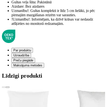
Gultas veļa šūta:
Pakistānā
Aizdare:
Bez aizdares
Uzmanību!:
Gultas komplekti ir līdz 5 cm lielāki, jo pēc
pirmajām mazgāšanas reizēm var sarauties.
!Uzmanību!:
Informējam, ka dzīvē krāsas var nedaudz
atšķirties no monitorā redzamajām.
Par produktu
Uzraudzība
Preču piegāde
Maksājuma metodes
Līdzīgi produkti