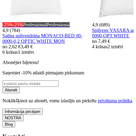
-25%
-25%
Professional
Professional
4,9 (689)
4,9 (784)
Spilvens VASARA ar r
Satīna spilvendrāna MONACO-BED 00-
0000-OPT.WHITE
0000-0,2 OPTIC WHITE MON
no
7,49 €
no
2,62 €
3,49 €
4 krāsas
2 izmēri
6 krāsas
1 izmērs
Abonējiet biļetenu!
Saņemiet -10% atlaidi pirmajam pirkumam
Abonēt
Noklikšķinot uz abonēt, esmu izlasījis un piekrītu
privātuma politika
Informācija pircējam
NOSTRA
Blog