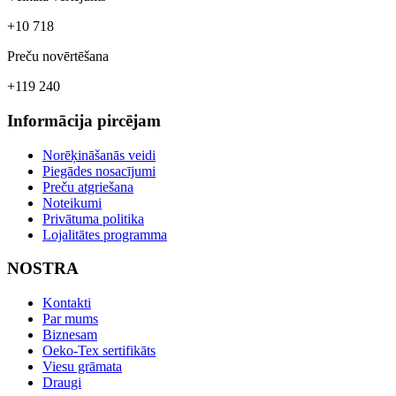
+10 718
Preču novērtēšana
+119 240
Informācija pircējam
Norēķināšanās veidi
Piegādes nosacījumi
Preču atgriešana
Noteikumi
Privātuma politika
Lojalitātes programma
NOSTRA
Kontakti
Par mums
Biznesam
Oeko-Tex sertifikāts
Viesu grāmata
Draugi