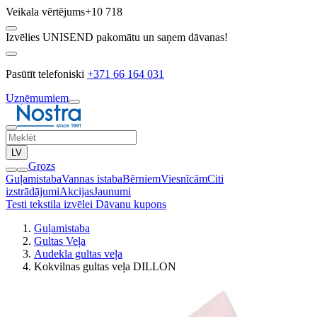
Veikala vērtējums
+10 718
Izvēlies UNISEND pakomātu un saņem dāvanas!
Pasūtīt telefoniski
+371 66 164 031
Uzņēmumiem
LV
Grozs
Guļamistaba
Vannas istaba
Bērniem
Viesnīcām
Citi
izstrādājumi
Akcijas
Jaunumi
Testi tekstila izvēlei
Dāvanu kupons
Guļamistaba
Gultas Veļa
Audekla gultas veļa
Kokvilnas gultas veļa DILLON