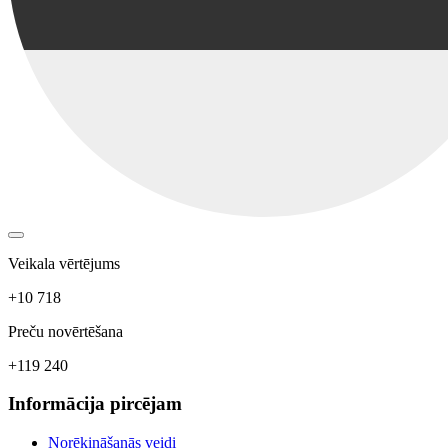
Veikala vērtējums
+10 718
Preču novērtēšana
+119 240
Informācija pircējam
Norēķināšanās veidi