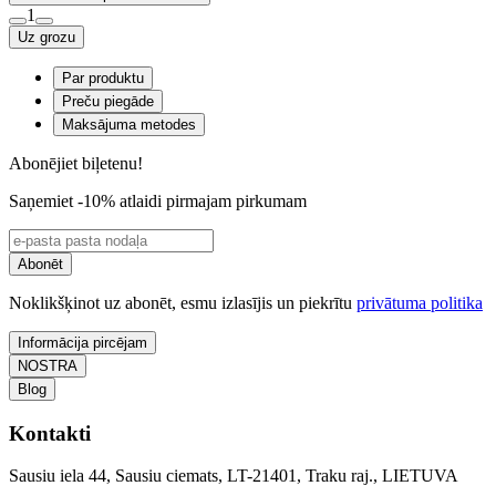
1
Uz grozu
Par produktu
Preču piegāde
Maksājuma metodes
Abonējiet biļetenu!
Saņemiet -10% atlaidi pirmajam pirkumam
Abonēt
Noklikšķinot uz abonēt, esmu izlasījis un piekrītu
privātuma politika
Informācija pircējam
NOSTRA
Blog
Kontakti
Sausiu iela 44, Sausiu ciemats, LT-21401, Traku raj., LIETUVA