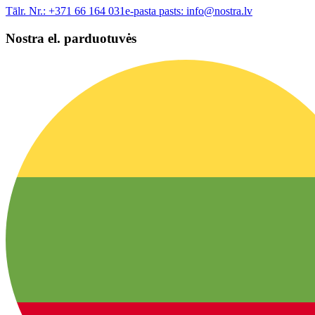
Tālr. Nr.:
+371 66 164 031
e-pasta pasts:
info@nostra.lv
Nostra el. parduotuvės