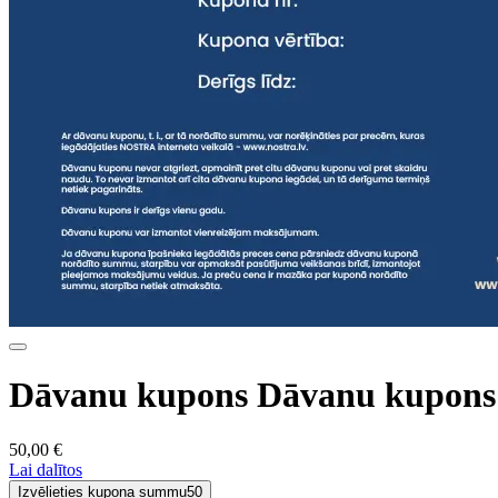
Dāvanu kupons Dāvanu kupons
50,00 €
Lai dalītos
Izvēlieties kupona summu
50