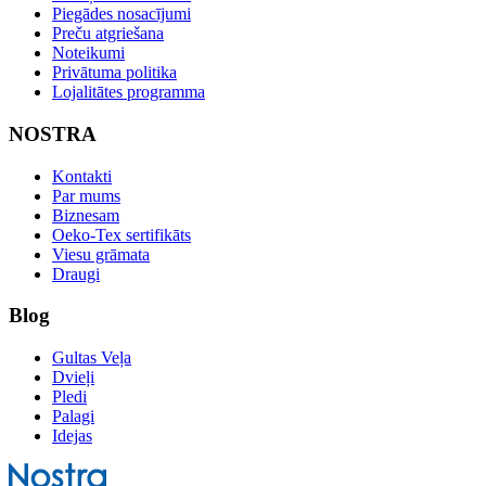
Piegādes nosacījumi
Preču atgriešana
Noteikumi
Privātuma politika
Lojalitātes programma
NOSTRA
Kontakti
Par mums
Biznesam
Oeko-Tex sertifikāts
Viesu grāmata
Draugi
Blog
Gultas Veļa
Dvieļi
Pledi
Palagi
Idejas