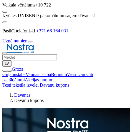
Veikala vērtējums
+10 722
Izvēlies UNISEND pakomātu un saņem dāvanas!
Pasūtīt telefoniski
+371 66 164 031
Uzņēmumiem
LV
Grozs
Guļamistaba
Vannas istaba
Bērniem
Viesnīcām
Citi
izstrādājumi
Akcijas
Jaunumi
Testi tekstila izvēlei
Dāvanu kupons
Dāvanas
Dāvanu kupons