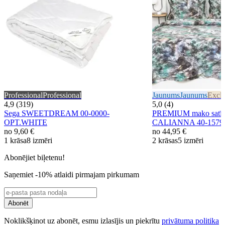
Professional
Professional
Jaunums
Jaunums
Exclu
4,9 (319)
5,0 (4)
Sega SWEETDREAM 00-0000-
PREMIUM mako satīna
OPT.WHITE
CALIANNA 40-157
no
9,60 €
no
44,95 €
1 krāsa
8 izmēri
2 krāsas
5 izmēri
Abonējiet biļetenu!
Saņemiet -10% atlaidi pirmajam pirkumam
Abonēt
Noklikšķinot uz abonēt, esmu izlasījis un piekrītu
privātuma politika