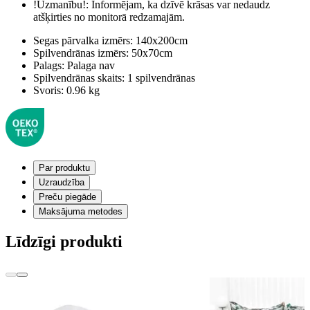
!Uzmanību!:
Informējam, ka dzīvē krāsas var nedaudz
atšķirties no monitorā redzamajām.
Segas pārvalka izmērs:
140x200cm
Spilvendrānas izmērs:
50x70cm
Palags:
Palaga nav
Spilvendrānas skaits:
1 spilvendrānas
Svoris:
0.96 kg
Par produktu
Uzraudzība
Preču piegāde
Maksājuma metodes
Līdzīgi produkti