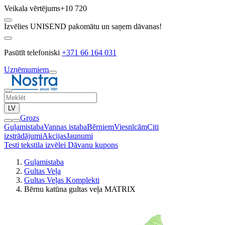
Veikala vērtējums
+10 720
Izvēlies UNISEND pakomātu un saņem dāvanas!
Pasūtīt telefoniski
+371 66 164 031
Uzņēmumiem
LV
Grozs
Guļamistaba
Vannas istaba
Bērniem
Viesnīcām
Citi
izstrādājumi
Akcijas
Jaunumi
Testi tekstila izvēlei
Dāvanu kupons
Guļamistaba
Gultas Veļa
Gultas Veļas Komplekti
Bērnu katūna gultas veļa MATRIX