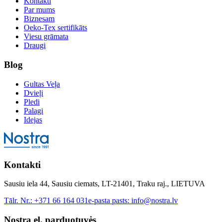
Kontakti
Par mums
Biznesam
Oeko-Tex sertifikāts
Viesu grāmata
Draugi
Blog
Gultas Veļa
Dvieļi
Pledi
Palagi
Idejas
Kontakti
Sausiu iela 44, Sausiu ciemats, LT-21401, Traku raj., LIETUVA
Tālr. Nr.:
+371 66 164 031
e-pasta pasts:
info@nostra.lv
Nostra el. parduotuvės