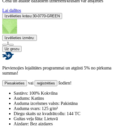
Cena un atlaide dažādiem izmēriem/krāsām var atšķirties
Lai dalītos
Izvēlieties krāsu:
30-0770-GREEN
Izvēlieties izmēru:
1
Uz grozu
Pievienojies lojalitātes programmai un atgūsti 5% no pirkuma
summas!
vai
šodien!
Piesakieties
reģistrēties
Sastāvs:
100% Kokvilna
Audums:
Katūns
Auduma izcelsmes valsts:
Pakistāna
Auduma svars:
125 g/m²
Diegu skaits uz kvadrātcollu:
144 TC
Gultas veļa šūta:
Lietuvā
Aizdare:
Bez aizdares