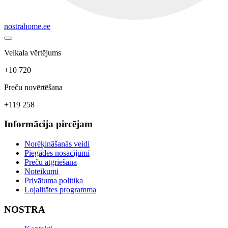
nostrahome.ee
Veikala vērtējums
+10 720
Preču novērtēšana
+119 258
Informācija pircējam
Norēķināšanās veidi
Piegādes nosacījumi
Preču atgriešana
Noteikumi
Privātuma politika
Lojalitātes programma
NOSTRA